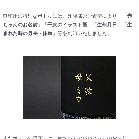
刻印用の特別なボトルには、外間様のご希望により、「
赤
ちゃんのお名前
」「
干支のイラスト画
」「
生年月日
」「
生
まれた時の身長・体重
」等を刻印いたしました。
またボトルの背面には、赤ちゃんのパパとママのお名前