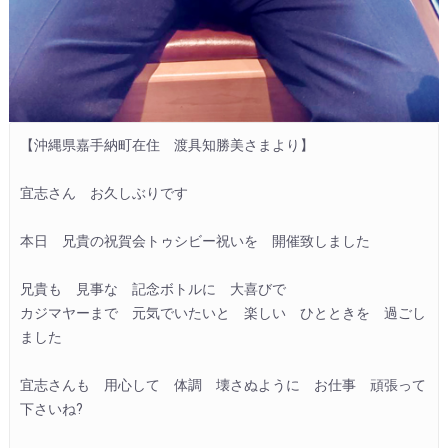
【沖縄県嘉手納町在住　渡具知勝美さまより】

宜志さん　お久しぶりです

本日　兄貴の祝賀会トゥシビー祝いを　開催致しました

兄貴も　見事な　記念ボトルに　大喜びで

カジマヤーまで　元気でいたいと　楽しい　ひとときを　過ごし
ました

宜志さんも　用心して　体調　壊さぬように　お仕事　頑張って
下さいね?
