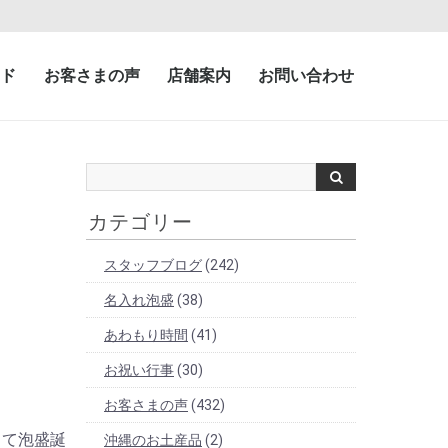
ド
お客さまの声
店舗案内
お問い合わせ
カテゴリー
スタッフブログ
(242)
名入れ泡盛
(38)
あわもり時間
(41)
お祝い行事
(30)
お客さまの声
(432)
して泡盛誕
沖縄のお土産品
(2)