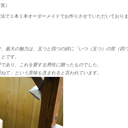
（笑）
技法で１本１本オーダーメイドでお作りさせていただいており
で、最大の魅力は、五つと四つの絣に
「
いつ（五つ）の世（四
ことです。
帯であり、これを愛する男性に贈ったものでした。
重ねて
」
という意味も含まれると言われています。