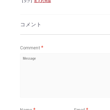
【タグ】
名入れ泡盛
コメント
*
Comment
*
*
Name
Email