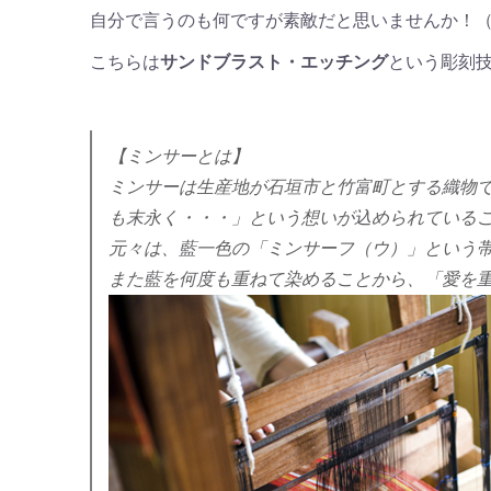
自分で言うのも何ですが素敵だと思いませんか！
こちらは
サンドブラスト・エッチング
という彫刻
【ミンサーとは】
ミンサーは生産地が石垣市と竹富町とする織物
も末永く・・・
」
という想いが込められている
元々は、藍一色の「ミンサーフ（ウ）」という
また藍を何度も重ねて染めることから、
「
愛を