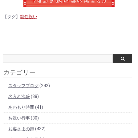
【タグ】
就任祝い
カテゴリー
スタッフブログ
(242)
名入れ泡盛
(38)
あわもり時間
(41)
お祝い行事
(30)
お客さまの声
(432)