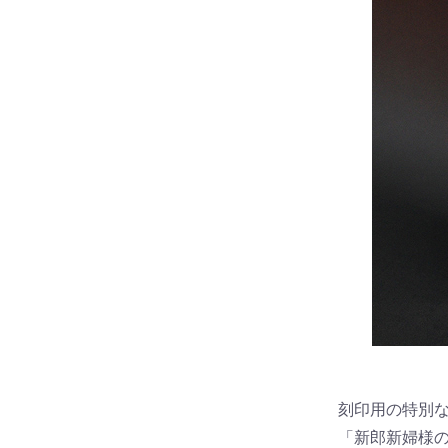
刻印用の特別
「新郎新婦様