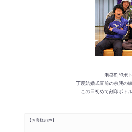
泡盛刻印ボ
丁度結婚式直前の余興の
この日初めて刻印ボト
【お客様の声】
