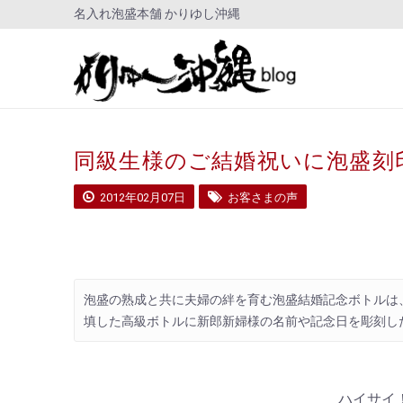
名入れ泡盛本舗 かりゆし沖縄
同級生様のご結婚祝いに泡盛刻
2012年02月07日
お客さまの声
泡盛の熟成と共に夫婦の絆を育む泡盛結婚記念ボトルは
填した高級ボトルに新郎新婦様の名前や記念日を彫刻し
ハイサイ