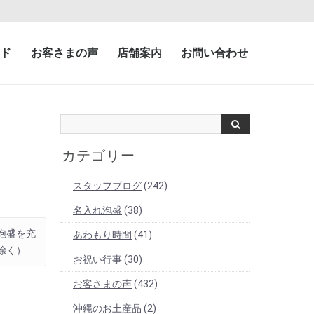
ド
お客さまの声
店舗案内
お問い合わせ
カテゴリー
スタッフブログ
(242)
名入れ泡盛
(38)
泡盛を充
あわもり時間
(41)
除く）
お祝い行事
(30)
お客さまの声
(432)
沖縄のお土産品
(2)