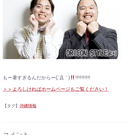
もー暑すぎるんだからー(;´Д｀)
!!!!!!!!!!
＞＞よろしければホームページもご覧ください！
【タグ】
沖縄情報
コメント