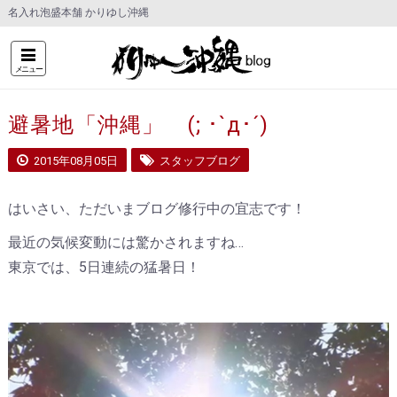
名入れ泡盛本舗 かりゆし沖縄
メニュー
避暑地「沖縄」 (; ･`д･´)
2015年08月05日
スタッフブログ
はいさい、ただいまブログ修行中の宜志です！
最近の気候変動には驚かされますね…
東京では、5日連続の猛暑日！