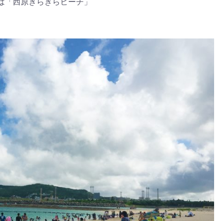
は「西原きらきらビーチ」