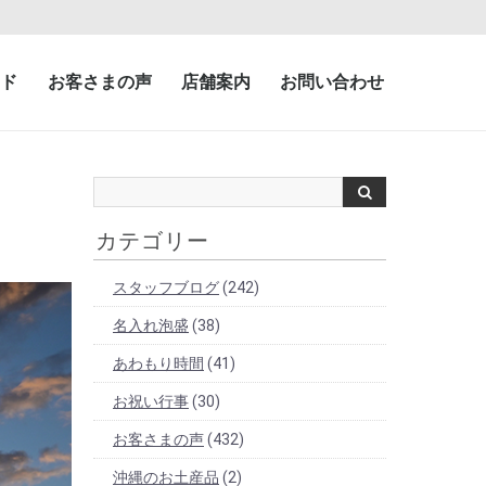
ド
お客さまの声
店舗案内
お問い合わせ
カテゴリー
スタッフブログ
(242)
名入れ泡盛
(38)
あわもり時間
(41)
お祝い行事
(30)
お客さまの声
(432)
沖縄のお土産品
(2)