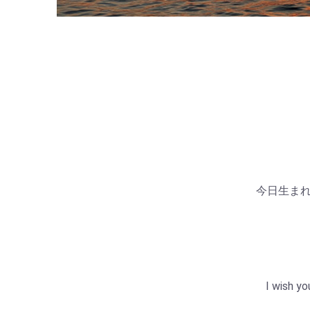
今日生ま
I wish yo