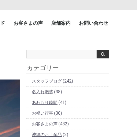
ド
お客さまの声
店舗案内
お問い合わせ
カテゴリー
スタッフブログ
(242)
名入れ泡盛
(38)
あわもり時間
(41)
お祝い行事
(30)
お客さまの声
(432)
沖縄のお土産品
(2)