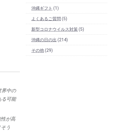
沖縄ギフト
(1)
よくあるご質問
(5)
新型コロナウイルス対策
(5)
沖縄の日の出
(214)
その他
(29)
世界中の
ある可能
能性が高
りそう