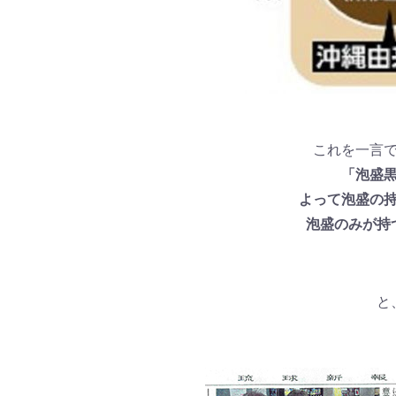
これを一言
「泡盛
よって泡盛の
泡盛のみが持
と