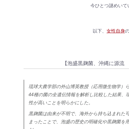
今ひとつ謎めいて
以下、
女性自身
【泡盛黒麹菌、沖縄に源流
琉球大農学部の外山博英教授（応用微生物学）ら
44種の菌の全遺伝情報を解析し比較した結果、
性が高いことを明らかにした。
黒麹菌は由来が不明で、海外から持ち込まれた
まったことで、泡盛の歴史の明確化や黒麹菌を