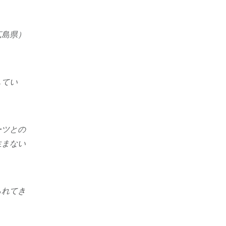
広島県）
してい
ーツとの
生まない
られてき