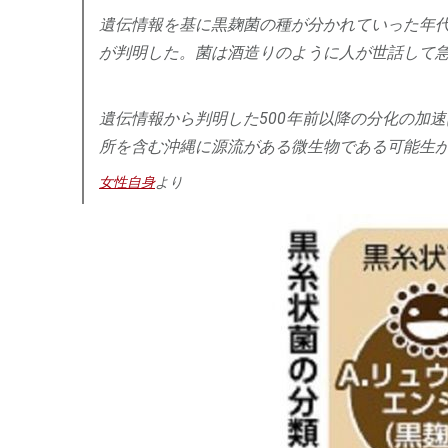
遺伝情報を基に黒麹菌の種が分かれていった年代
が判明した。菌は酒造りのように人が世話して
遺伝情報から判明した500年前以降の分化の加
所を含む沖縄に源流がある微生物である可能生
女性自身
より