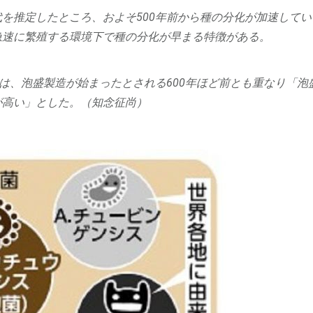
を推定したところ、およそ500年前から種の分化が加速してい
急速に繁殖する環境下で種の分化が早まる特徴がある。
速は、泡盛製造が始まったとされる600年ほど前とも重なり「泡
が高い」とした。（知念征尚）