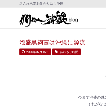
名入れ泡盛本舗 かりゆし沖縄
泡盛黒麹菌は沖縄に源流
2020年07月15日
あわもり時間
今まで泡盛の魅
それがな