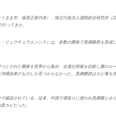
（うるま市、塚原正俊代表）、独立行政法人酒類総合研究所（
で行ってきた。
ス・リュウチュウエンシス）は、多数の菌株で黒麹菌群を形成
持つとされた菌株を世界から集め、全遺伝情報を比較し菌のル
は沖縄由来のものしか見つからなかった。黒麹菌群はカビ毒を
中で確認されている。従来、中国で酒造りに使われ黒麹菌とみ
の黒カビだった。