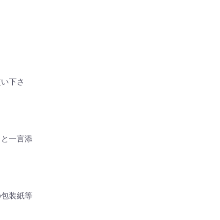
使い下さ
」と一言添
の包装紙等