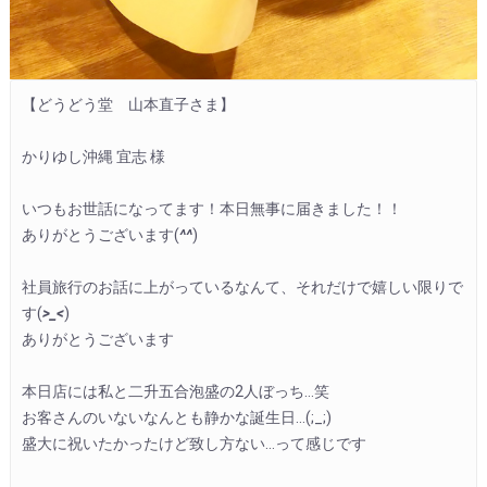
【どうどう堂　山本直子さま】

かりゆし沖縄 宜志 様

いつもお世話になってます！本日無事に届きました！！

ありがとうございます(
^^
)

社員旅行のお話に上がっているなんて、それだけで嬉しい限りで
す(
>_<
)

ありがとうございます

本日店には私と二升五合泡盛の2人ぼっち…笑

お客さんのいないなんとも静かな誕生日…(;_;)

盛大に祝いたかったけど致し方ない…って感じです
