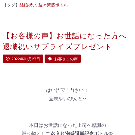
【タグ】
結婚祝い
,
益々繁盛ボトル
【お客様の声】お世話になった方へ
退職祝いサプライズプレゼント
2022年01月27日
お客さまの声
はい(*´▽｀*)さい！
宜志やいびんど~
本日はお世話になった上司へ感謝の
贈り物として
名入れ泡盛退職記念ボトル
を